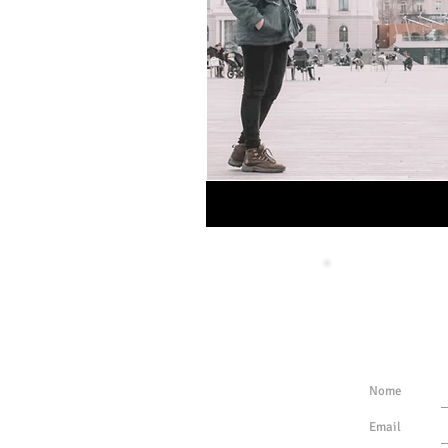
MENU
Faça parte
EUROPA
Nunca per
AMÉRICAS
ÁFRICA
Nome
DESCONTOS
Email
SOBRE