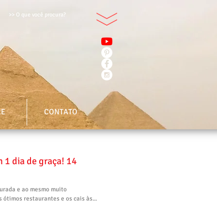
>> O que você procura?
RE
CONTATO
 1 dia de graça! 14
uturada e ao mesmo muito
ótimos restaurantes e os cais às...