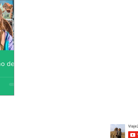
ão de
em
 da nossa lista de emails