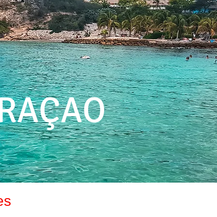
RAÇAO
es