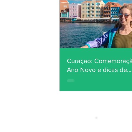
Curaçao: Comemoraç
Ano Novo e dicas de
planejamento de viag
MENU
Faça parte