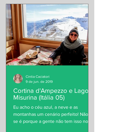
Cintia Caciatori
9 de jun. de 2019
Cortina d'Ampezzo e Lago
Misurina (Itália 05)
Eu acho o céu azul, a neve e as
montanhas um cenário perfeito! Não sei
se é porque a gente não tem isso no
Brasil e por fim, acaba se...