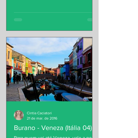
Cintia Caciatori
21 de mar. de 2016
Burano - Veneza (Itália 04)
Para quem vai até Veneza, vale a pena