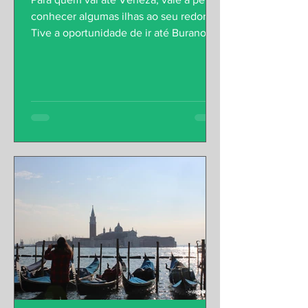
conhecer algumas ilhas ao seu redor.
Tive a oportunidade de ir até Burano,
uma ilha encantadora,...