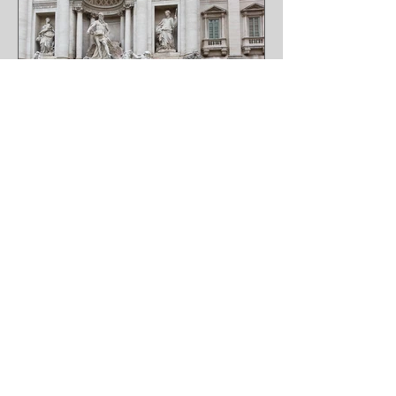
Cintia Caciatori
31 de ago. de 2015
14 motivos para conhecer
Roma (Itália 01)
Roma é uma cidade onde você pode
visitar a maior parte dos pontos
turísticos a pé. Ela é incrível e cheia de
histórias. Nada melhor do...