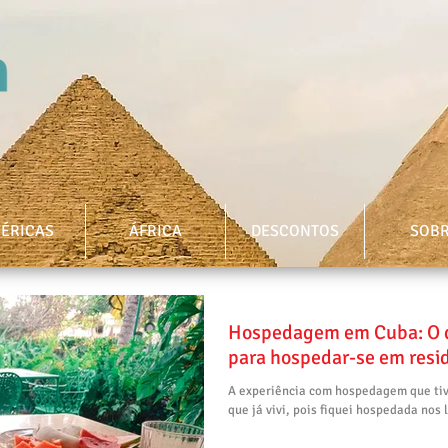
ÉRICAS
ÁFRICA
DESCONTOS
SOB
Hospedagem em Cuba: O q
para hospedar-se em resid
A experiência com hospedagem que tiv
que já vivi, pois fiquei hospedada nos l