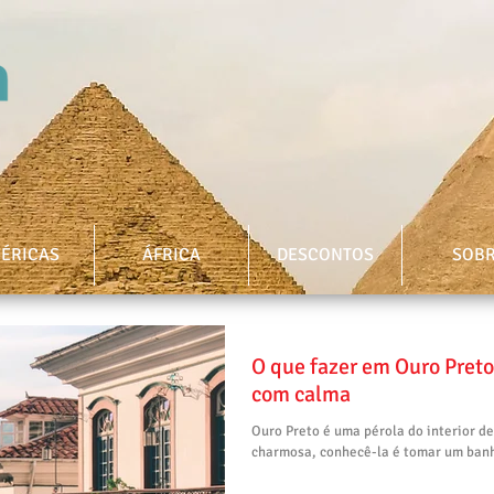
ÉRICAS
ÁFRICA
DESCONTOS
SOB
O que fazer em Ouro Preto 
com calma
Ouro Preto é uma pérola do interior de
charmosa, conhecê-la é tomar um banho