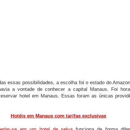
das essas possibilidades, a escolha foi o estado do Amazon
 havia a vontade de conhecer a capital Manaus. Foi hor
eservar hotel em Manaus. Essas foram as únicas providê
Hotéis em Manaus com tarifas exclusivas
pedar-se em um hotel de selva
 funciona de forma difer