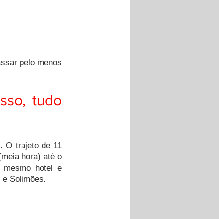
ssar pelo menos 
sso, tudo 
 O trajeto de 11 
(meia hora) até o 
 mesmo hotel e 
 e Solimões.