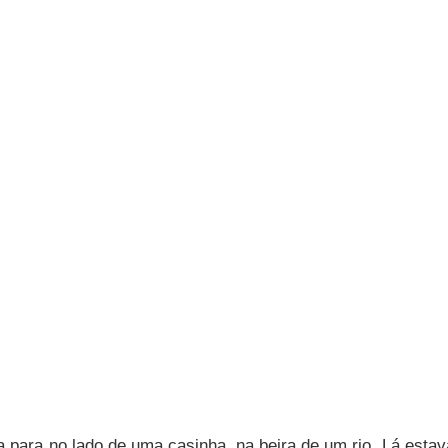
a para no lado de uma casinha, na beira de um rio. Lá esta