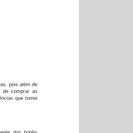
as, pois além de 
a de comprar as 
ncias que tomei 
ente dos hotéis 