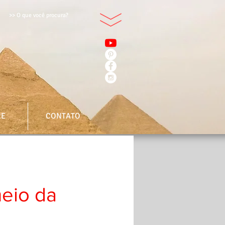
>> O que você procura?
RE
CONTATO
eio da