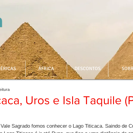
ÉRICAS
ÁFRICA
DESCONTOS
SOB
eitura
caca, Uros e Isla Taquile (
 Vale Sagrado fomos conhecer o Lago Titicaca. Saindo de C