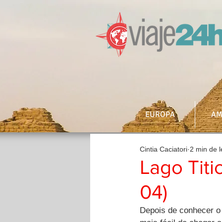
EUROPA
AM
Cintia Caciatori
2 min de l
Lago Titi
04)
Depois de conhecer o