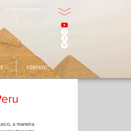
>> O que você procura?
RE
CONTATO
Peru
usco, a maneira 