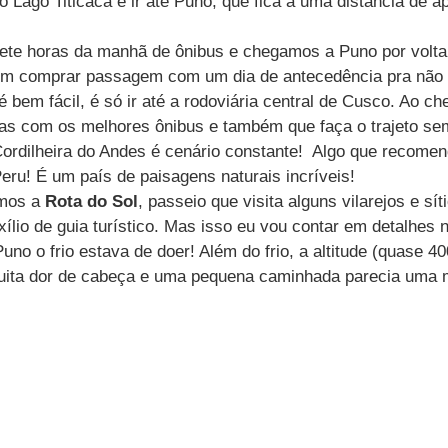
ao Lago Titicaca é ir até Puno, que fica a uma distância de
te horas da manhã de ônibus e chegamos a Puno por volta 
om comprar passagem com um dia de antecedência pra não 
 bem fácil, é só ir até a rodoviária central de Cusco. Ao ch
as com os melhores ônibus e também que faça o trajeto se
Cordilheira do Andes é cenário constante!  Algo que recomen
eru! É um país de paisagens naturais incríveis! 
mos a 
Rota do Sol
, passeio que visita alguns vilarejos e sít
ílio de guia turístico. Mas isso eu vou contar em detalhes 
o o frio estava de doer! Além do frio, a altitude (quase 4
uita dor de cabeça e uma pequena caminhada parecia uma 