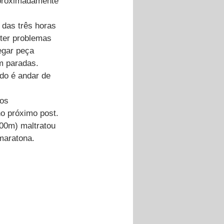
 aproximadamente 
das três horas 
ter problemas 
egar peça 
m paradas.
do é andar de 
ios 
no próximo post.
000m) maltratou 
maratona. 