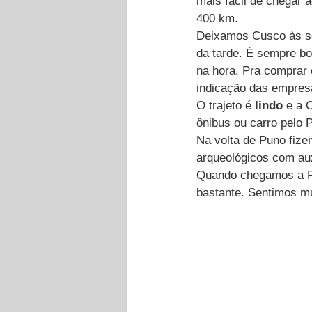
mais fácil de chegar 
400 km.
Deixamos Cusco às se
da tarde. É sempre b
na hora. Pra comprar é
indicação das empres
O trajeto é 
lindo
 e a 
ônibus ou carro pelo P
Na volta de Puno fize
arqueológicos com aux
Quando chegamos a Pun
bastante. Sentimos m