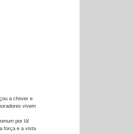
çou a chover e 
 moradores vivem 
comum por lá! 
força e a vista 