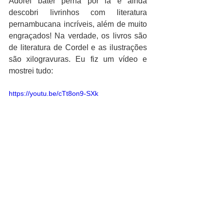
Adorei bater perna por lá e ainda 
descobri livrinhos com literatura 
pernambucana incríveis, além de muito 
engraçados! Na verdade, os livros são 
de literatura de Cordel e as ilustrações 
são xilogravuras. Eu fiz um vídeo e 
mostrei tudo:
https://youtu.be/cTt8on9-SXk