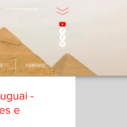
>> O que você procura?
RE
CONTATO
ruguai -
es e