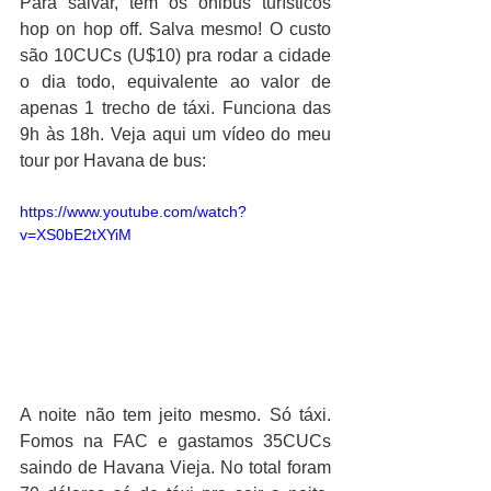
Para salvar, têm os ônibus turísticos 
hop on hop off. Salva mesmo! O custo 
são 10CUCs (U$10) pra rodar a cidade 
o dia todo, equivalente ao valor de 
apenas 1 trecho de táxi. Funciona das 
9h às 18h. Veja aqui um vídeo do meu 
tour por Havana de bus:
https://www.youtube.com/watch?
v=XS0bE2tXYiM
A noite não tem jeito mesmo. Só táxi. 
Fomos na FAC e gastamos 35CUCs 
saindo de Havana Vieja. No total foram 