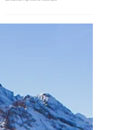
A comemoração de Réveillon de Curaçao é muito
especial! Cheguei na Ilha bem cedinho, por volta das 7h
da manhã. A primeira vista da...