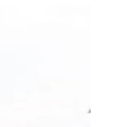
Cânions catarinenses no inverno:
como é acampar no Cânion do Funil
O planalto catarinense é repleto de cânions e serras
ainda pouco explorados. As belezas naturais da região
são surpreendentes e a cada...