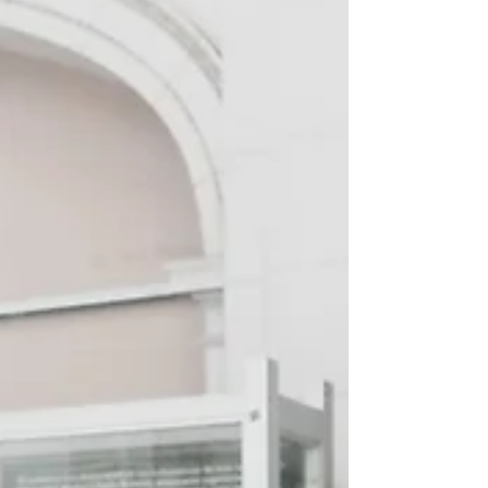
mesmo muito aconchegante. A cidade velha com seus
ótimos restaurantes e os cais às...