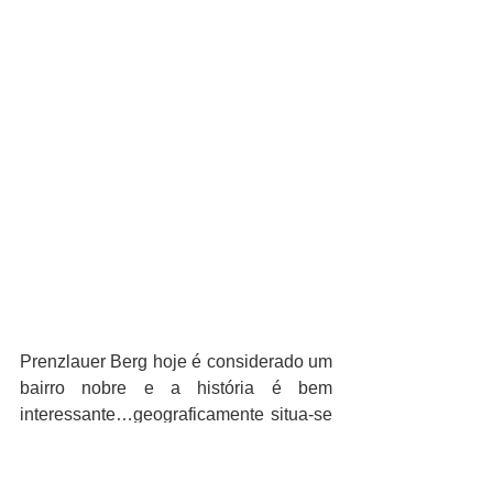
Prenzlauer Berg hoje é considerado um 
bairro nobre e a história é bem 
interessante…geograficamente situa-se 
na região da antiga Alemanha Oriental 
que, após a reunificação, caracterizou-