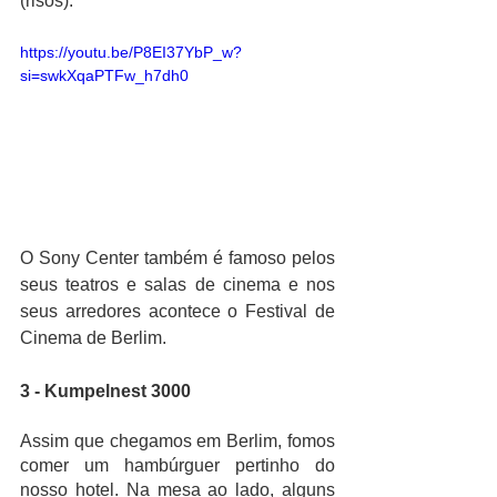
(risos).
https://youtu.be/P8EI37YbP_w?
si=swkXqaPTFw_h7dh0
O Sony Center também é famoso pelos 
seus teatros e salas de cinema e nos 
seus arredores acontece o Festival de 
Cinema de Berlim.
3 - Kumpelnest 3000
Assim que chegamos em Berlim, fomos 
comer um hambúrguer pertinho do 
nosso hotel. Na mesa ao lado, alguns 