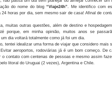
 não passa um dia sem planejar ou almejar conhecer um lu
ração do nome do blog 
“Viaje24h”
. Me identifico com es
a 24 horas por dia, sem mesmo sair de casa! Afinal de contas
, muitas outras questões, além de destino e hospedagem,
té porque, em minha opinião, muitos anos se passarão
 um dia voltará totalmente como já foi um dia.
, tentei idealizar uma forma de viajar que considero mais s
 Evitar aeroportos, rodoviárias já é um bom começo. De c
ar o contato com centenas de pessoas e mesmo assim faze
pelo litoral do Uruguai (2 vezes), Argentina e Chile.