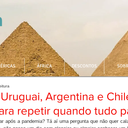
ÉRICAS
ÁFRICA
DESCONTOS
SOB
eitura
 Uruguai, Argentina e Chi
ra repetir quando tudo p
ar após a pandemia? Tá aí uma pergunta que não quer cala