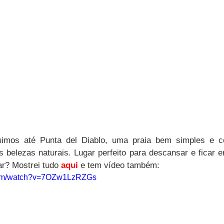
uimos até Punta del Diablo, uma praia bem simples e c
as belezas naturais. Lugar perfeito para descansar e ficar 
ar? Mostrei tudo 
aqui
 e tem vídeo também:
.com/watch?v=7OZw1LzRZGs