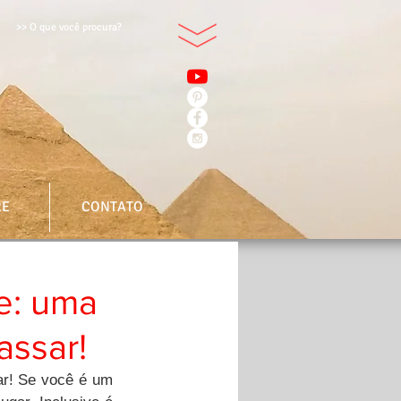
>> O que você procura?
RE
CONTATO
le: uma
assar!
r! Se você é um 