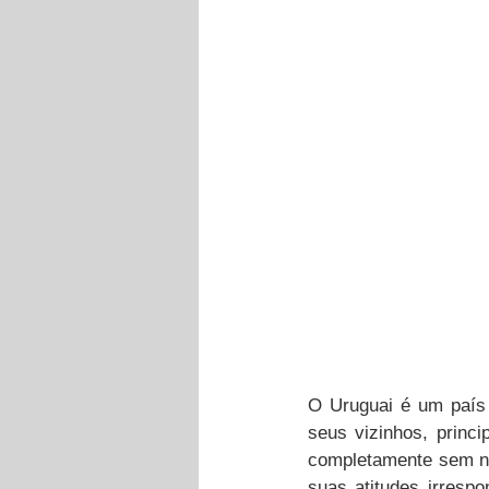
O Uruguai é um país
seus vizinhos, princi
completamente sem no
suas atitudes irresp