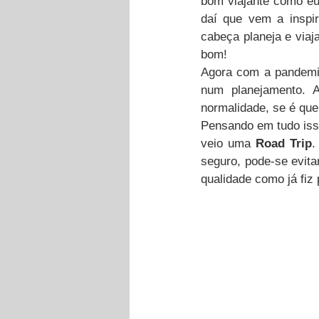
bom viajante como eu,
daí que vem a inspi
cabeça planeja e viaj
bom!
Agora com a pandemia
num planejamento. A
normalidade, se é que
Pensando em tudo isso
veio uma
 Road Trip
.
seguro, pode-se evit
qualidade como já fiz 