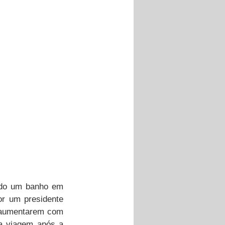
do um banho em 
or um presidente 
 aumentarem com 
a viagem após a 