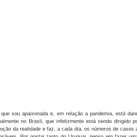
 que sou apaixonada e, em relação a pandemia, está dan
palmente no Brasil, que infelizmente está sendo dirigido p
ção da realidade e faz, a cada dia, os números de casos
onsáveis. Por gostar tanto do Uruguai, penso em fazer um