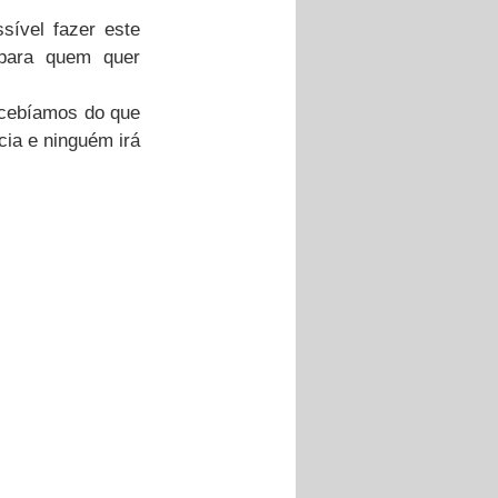
vel fazer este 
 para quem quer 
ecebíamos do que 
ia e ninguém irá 