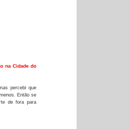
co na Cidade do 
mas percebi que 
 menos. Então se 
te de fora para 