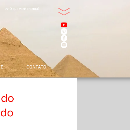
>> O que você procura?
RE
CONTATO
 do
ndo