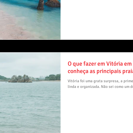
O que fazer em Vitória em
conheça as principais prai
Vitória foi uma grata surpresa, a prime
linda e organizada. Não sei como um de