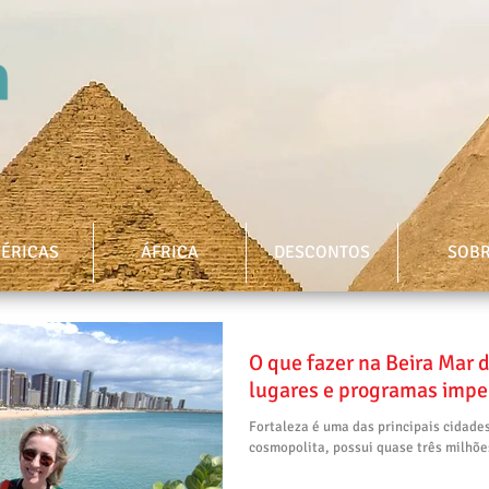
ÉRICAS
ÁFRICA
DESCONTOS
SOB
O que fazer na Beira Mar 
lugares e programas impe
Fortaleza é uma das principais cidade
cosmopolita, possui quase três milhões