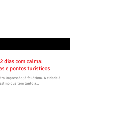
 2 dias com calma:
as e pontos turísticos
ira impressão já foi ótima. A cidade é
stino que tem tanto a...