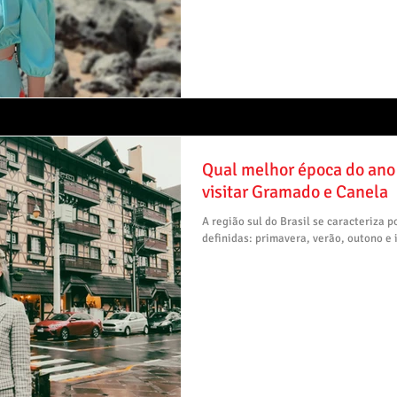
Qual melhor época do ano e 
visitar Gramado e Canela
A região sul do Brasil se caracteriza p
definidas: primavera, verão, outono e i