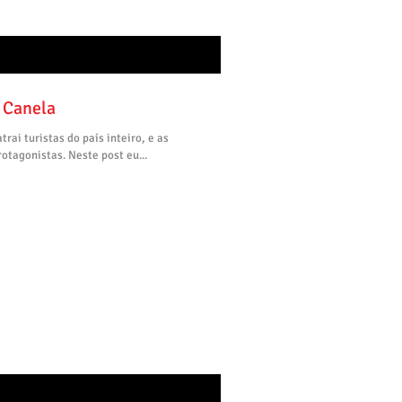
 Canela
rai turistas do país inteiro, e as
otagonistas. Neste post eu...