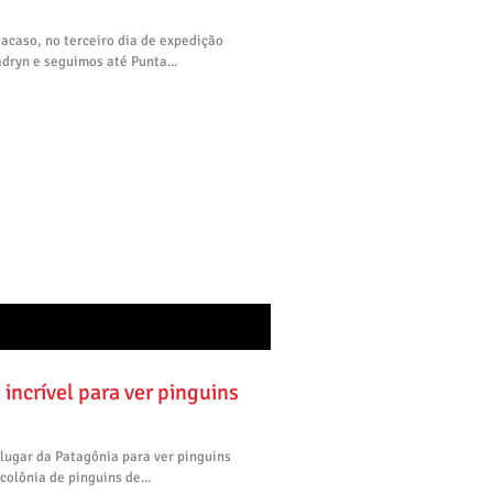
 acaso, no terceiro dia de expedição
dryn e seguimos até Punta...
incrível para ver pinguins
lugar da Patagônia para ver pinguins
olônia de pinguins de...