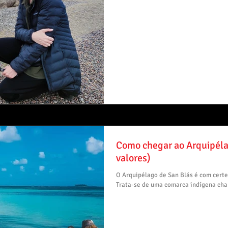
Como chegar ao Arquipéla
valores)
O Arquipélago de San Blás é com certez
Trata-se de uma comarca indígena cham