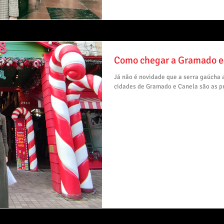
Como chegar a Gramado e
Já não é novidade que a serra gaúcha at
cidades de Gramado e Canela são as pr