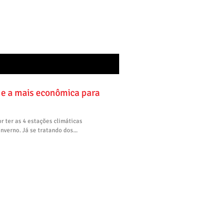
a mais econômica para
or ter as 4 estações climáticas
nverno. Já se tratando dos...