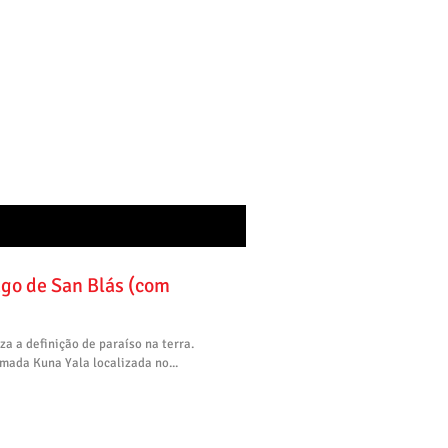
go de San Blás (com
a a definição de paraíso na terra.
ada Kuna Yala localizada no...