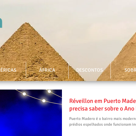
ÉRICAS
ÁFRICA
DESCONTOS
SOB
Réveillon em Puerto Mader
precisa saber sobre o Ano
Puerto Madero é o bairro mais modern
prédios espelhados onde funcionam inú