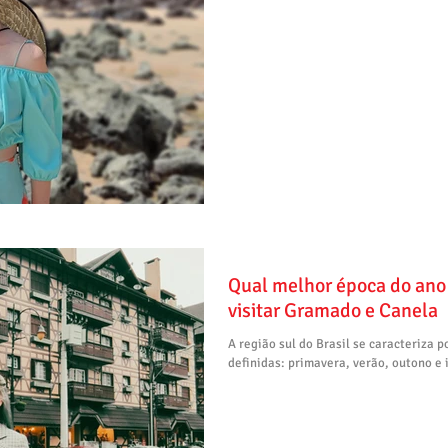
Qual melhor época do ano e 
visitar Gramado e Canela
A região sul do Brasil se caracteriza p
definidas: primavera, verão, outono e i